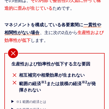
その理由は、
その内部で整合性の欠如に伴って構
造的に歪みが生じている
ためです。
マネジメントを構成している各要素間に
一貫性や
相関性がない場合
、主に次の2点から
生産性および
効率性が低下
します。
生産性および効率性が低下する主な要因
相互補完や相乗効果が生まれない
※1
※2
範囲の経済
または規模の経済
が発
揮されない
※1 範囲の経済とは