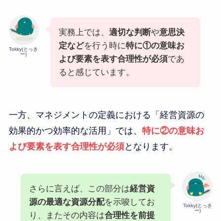
実務上では、
適切な判断
や
意思決
定など
を行う時に
特に①の意味お
Tokky(とっき
ー)
よび要素を表す合理性が必須
であ
ると感じています。
一方、マネジメントの定義における「経営資源の
効果的かつ効率的な活用」では、
特に②の意味お
よび要素を表す合理性が必須
となります。
さらに言えば、この部分は
経営資
源の最適な資源分配
を示唆してお
Tokky(とっき
ー)
り、またその内容は
合理性を前提