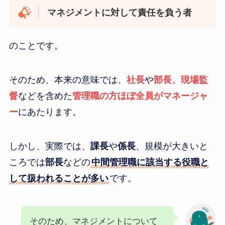
マネジメントに対して責任を負う者
のことです。
そのため、本来の意味では、
社長
や
部長、現場監
督
などを含めた
管理職の方ほぼ全員がマネージャ
ー
にあたります。
しかし、実際では、
課長
や
係長
、規模が大きいと
ころでは
部長
などの
中間管理職に該当する役職と
して扱われることが多い
です。
そのため、マネジメントについて