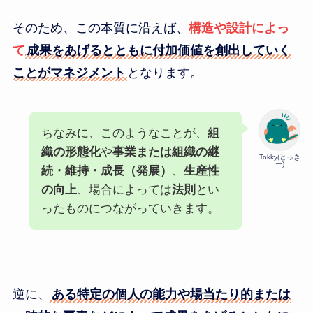
そのため、この本質に沿えば、
構造や設計によっ
て
成果をあげるとともに付加価値を創出していく
ことがマネジメント
となります。
ちなみに、このようなことが、
組
織の形態化
や
事業または組織の継
Tokky(とっき
ー)
続・維持・成長（発展）
、
生産性
の向上
、場合によっては
法則
とい
ったものにつながっていきます。
逆に、
ある特定の個人の能力や場当たり的または