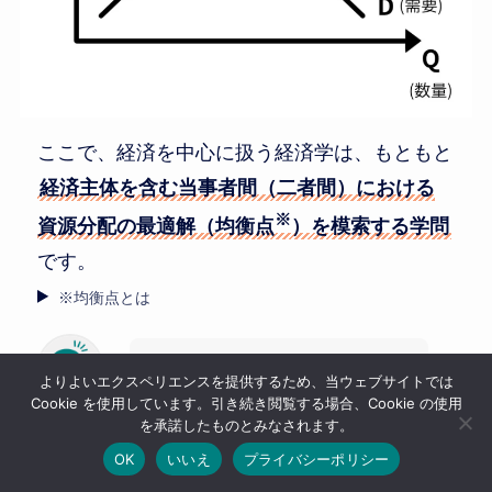
ここで、経済を中心に扱う経済学は、もともと
経済主体を含む当事者間（二者間）における
※
資源分配の最適解（均衡点
）を模索する学問
です。
※均衡点とは
そして、外部と内部双方の環
よりよいエクスペリエンスを提供するため、当ウェブサイトでは
※
Cookie を使用しています。引き続き閲覧する場合、Cookie の使用
境
などの変化に伴って、最適
Tokky(とっき
ー)
を承諾したものとみなされます。
解とされる均衡点も変化しま
OK
いいえ
プライバシーポリシー
す。