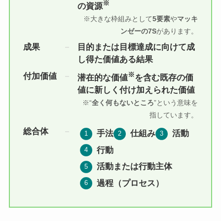
※
の資源
※大きな枠組みとして
5要素
や
マッキ
ンゼーの7S
があります。
成果
目的または目標達成に向けて成
し得た価値ある結果
※
付加価値
潜在的な価値
を含む既存の価
値に新しく付け加えられた価値
※“
全く何もないところ
”という意味を
指しています。
総合体
手法
仕組み
活動
行動
活動または行動主体
過程（プロセス）