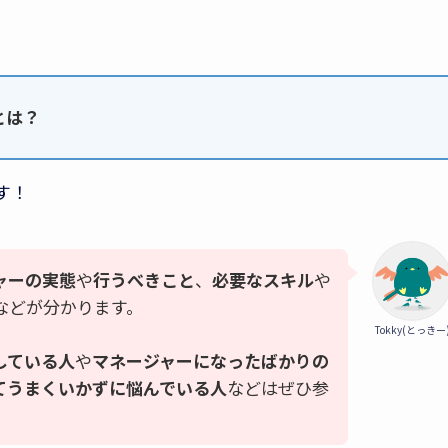
とは？
す！
ャーの実態
や
行うべきこと
、
必要なスキル
や
などが分かります。
Tokky(とっきー
している人
や
マネージャー
になったばかりの
てうまくいかずに悩んでいる人
などはぜひ参
！