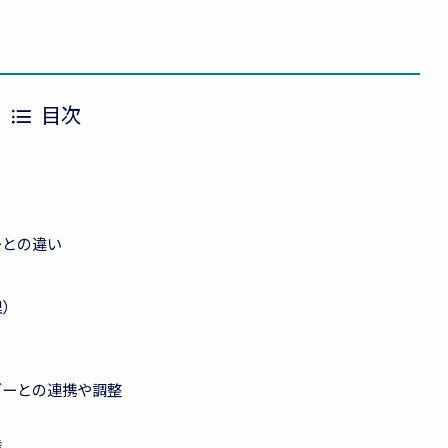
目次
ーとの違い
理）
ダーとの連携や調整
達