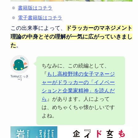
書籍版はコチラ
電子書籍版はコチラ
この出来事によって、
ドラッカーのマネジメント
理論の中身とその理解が一気に広がっていきまし
た
。
ちなみに、この続編として、
『
もし高校野球の女子マネージ
Tokky(とっき
ー)
ャーがドラッカーの「イノベー
ションと企業家精神」を読んだ
ら
』があります。人によって
は、めちゃくちゃ懐かしいです
よね。