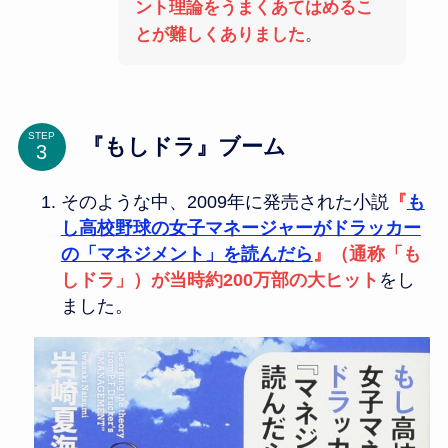
ント理論をうまくあてはめるこ
とが難しくありました
。
STEP
『もしドラ』ブーム
そのような中、2009年に発売された小説
『
も
し高校野球の女子マネージャーがドラッカー
の「マネジメント」を読んだら
』（通称「も
しドラ」）が当時約200万部の大ヒット
をし
ました。