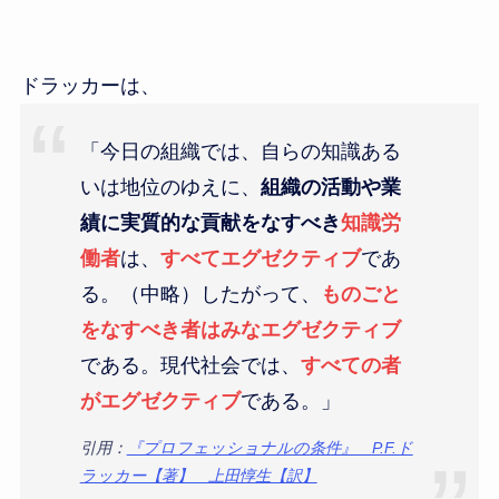
ドラッカーは、
「今日の組織では、自らの知識ある
いは地位のゆえに、
組織の活動や業
績に実質的な貢献をなすべき
知識労
働者
は、
すべてエグゼクティブ
であ
る。（中略）したがって、
ものごと
をなすべき者はみなエグゼクティブ
である。現代社会では、
すべての者
がエグゼクティブ
である。」
引用：
『プロフェッショナルの条件』 P.F.ド
ラッカー【著】 上田惇生【訳】