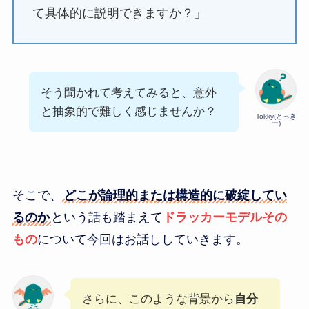
て具体的に説明できますか？」
そう聞かれて考えてみると、意外
と抽象的で難しく感じませんか？
Tokky(とっき
ー)
そこで、
どこが論理的または構造的に破綻してい
るのか
という話も踏まえて
ドラッカーモデルその
もの
について今回はお話ししていきます。
さらに、このような背景から
自分