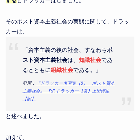
する
とドラッカーはしました。
そのポスト資本主義社会の実態に関して、ドラッ
カーは、
「資本主義の後の社会、すなわち
ポ
スト資本主義社会
は、
知識社会
であ
るとともに
組織社会
である。」
引用：
『ドラッカー名著集（8） ポスト資本
主義社会』 P.F.ドラッカー【著】上田惇生
【訳】
と述べました。
加えて、