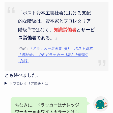
「ポスト資本主義社会における支配
的な階級は、資本家とプロレタリア
※
階級
ではなく、
知識労働者
と
サービ
ス労働者
である。」
引用：
『ドラッカー名著集（8） ポスト資本
主義社会』 P.F.ドラッカー【著】上田惇生
【訳】
とも述べました。
※プロレタリア階級とは
ちなみに、ドラッカーは
ナレッジ
ワーカー＝ホワイトカラー
とはし