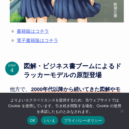
書籍版はコチラ
電子書籍版はコチラ
図解・ビジネス書ブームによるド
STEP
ラッカーモデルの原型登場
他方で、
2000年代以降から続いてきた図解やモ
デル・フレームワーク化
が、
2010年頃に文化と
よりよいエクスペリエンスを提供するため、当ウェブサイトでは
Cookie を使用しています。引き続き閲覧する場合、Cookie の使用
して形成されてきました
。
を承諾したものとみなされます。
OK
いいえ
プライバシーポリシー
このことに
2010年の「もしドラ」の大ヒットに