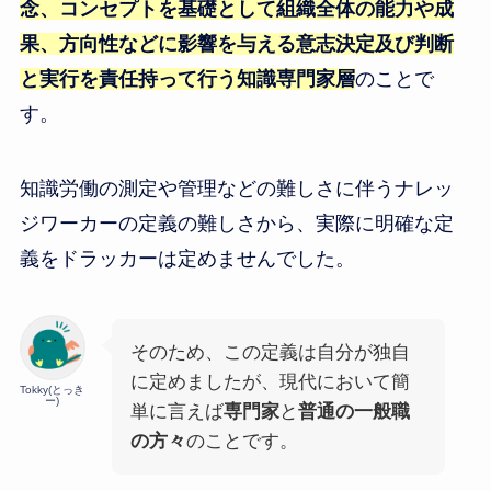
念、コンセプトを基礎として組織全体の能力や成
果、方向性などに影響を与える意志決定及び判断
と実行を責任持って行う知識専門家層
のことで
す。
知識労働の測定や管理などの難しさに伴うナレッ
ジワーカーの定義の難しさから、実際に明確な定
義をドラッカーは定めませんでした。
そのため、この定義は自分が独自
に定めましたが、現代において簡
Tokky(とっき
ー)
単に言えば
専門家
と
普通の一般職
の方々
のことです。