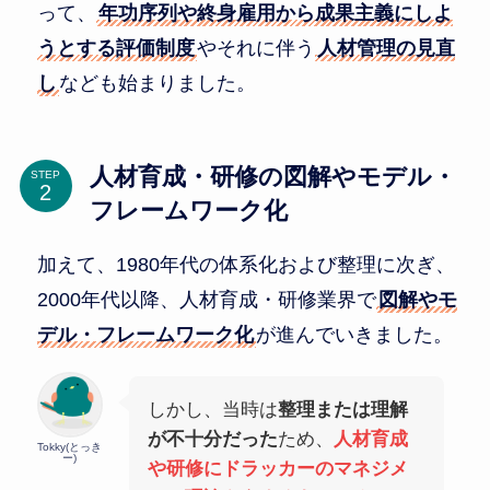
って、
年功序列や終身雇用から成果主義にしよ
うとする評価制度
やそれに伴う
人材管理の見直
し
なども始まりました。
人材育成・研修の図解やモデル・
STEP
フレームワーク化
加えて、1980年代の体系化および整理に次ぎ、
2000年代以降、人材育成・研修業界で
図解やモ
デル・フレームワーク化
が進んでいきました。
しかし、当時は
整理または理解
が不十分だった
ため、
人材育成
Tokky(とっき
ー)
や研修にドラッカーのマネジメ