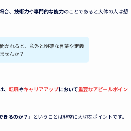
場合、
技術力
や
専門的な能力
のことであると大体の人は想
聞かれると、意外と明確な言葉や定義
ませんか？
は、
転職
や
キャリアアップ
において
重要なアピールポイン
できるのか？
」ということは非常に大切なポイントです。